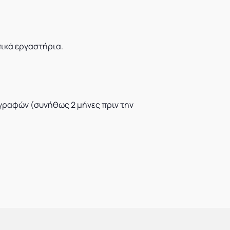
πικά εργαστήρια.
γγραφών (συνήθως 2 μήνες πριν την