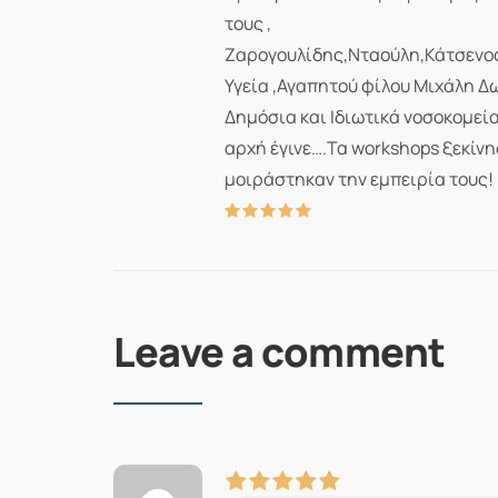
τους ,
Ζαρογουλίδης,Νταούλη,Κάτσενος
Υγεία ,Αγαπητού φίλου Μιχάλη Δ
Δημόσια και Ιδιωτικά νοσοκομεία
αρχή έγινε….Τα workshops ξεκίν
μοιράστηκαν την εμπειρία τους!
Leave a comment