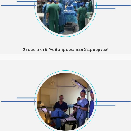
Στοματική & Γναθοπροσωπική Χειρουργική