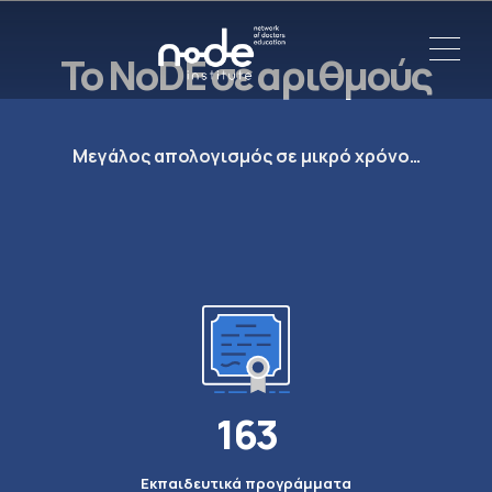
ME
To NoDE σε αριθμούς
Μεγάλος απολογισμός σε μικρό χρόνο…
163
Εκπαιδευτικά προγράμματα