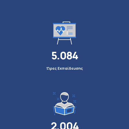
5.084
Ώρες Εκπαίδευσης
C
2.004