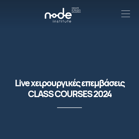
ME
C
Live χειρουργικές επεμβάσεις
CLASS COURSES 2024