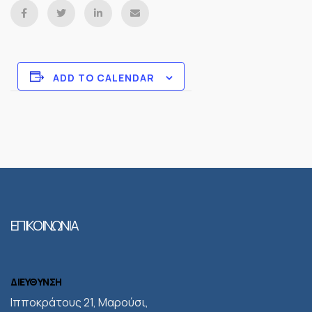
ADD TO CALENDAR
ΕΠΙΚΟΙΝΩΝΙΑ
ΔΙΕΥΘΥΝΣΗ
Iπποκράτους 21, Μαρούσι,