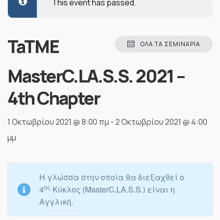
This event has passed.
TaTME
ΌΛΑ ΤΑ ΣΕΜΙΝΆΡΙΑ
MasterC.LA.S.S. 2021 –
4th Chapter
1 Οκτωβρίου 2021 @ 8:00 πμ
-
2 Οκτωβρίου 2021 @ 4:00
μμ
Η γλώσσα στην οποία θα διεξαχθεί ο
ος
4
Κύκλος (
MasterC
.
L
Α.
S
.
S
.) είναι η
Αγγλική.