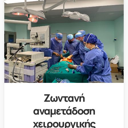
Ζωντανή
αναμετάδοση
χειρουργικής