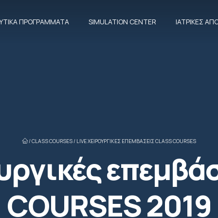
ΕΥΤΙΚΆ ΠΡΟΓΡΆΜΜΑΤΑ
SIMULATION CENTER
ΙΑΤΡΙΚΈΣ Α
/
CLASS COURSES
/
LIVE ΧΕΙΡΟΥΡΓΙΚΈΣ ΕΠΕΜΒΆΣΕΙΣ CLASS COURSES
ουργικές επεμβά
COURSES 2019