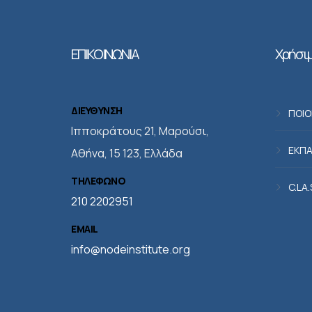
ΕΠΙΚΟΙΝΩΝΙΑ
Χρήσιμ
ΔΙΕΥΘΥΝΣΗ
ΠΟΙΟ
Iπποκράτους 21, Μαρούσι,
ΕΚΠΑ
Αθήνα, 15 123, Ελλάδα
ΤΗΛΕΦΩΝΟ
C.LA
210 2202951
EMAIL
info@nodeinstitute.org