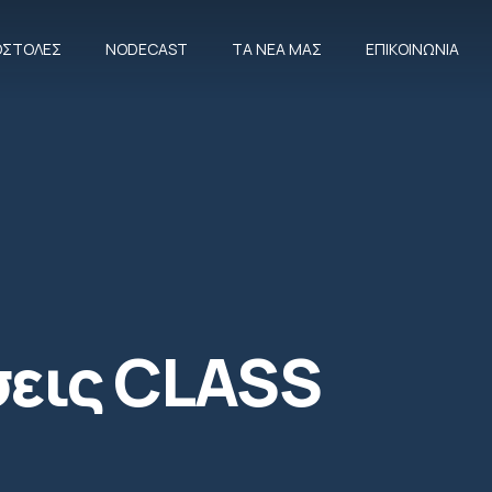
ΠΟΣΤΟΛΈΣ
NODECAST
ΤΑ ΝΈΑ ΜΑΣ
ΕΠΙΚΟΙΝΩΝΊΑ
CLOSE
σεις CLASS