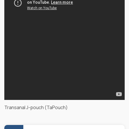
Transanal J-pouch (TaPouch)