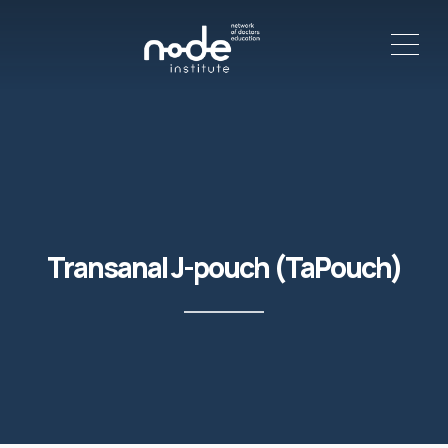
ME
C
Transanal J-pouch (TaPouch)