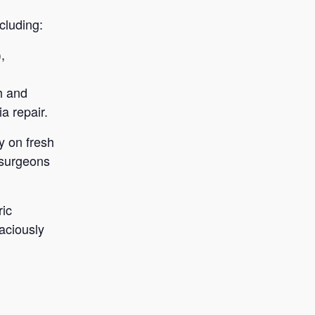
cluding:
,
h and
a repair.
y on fresh
 surgeons
ic
aciously