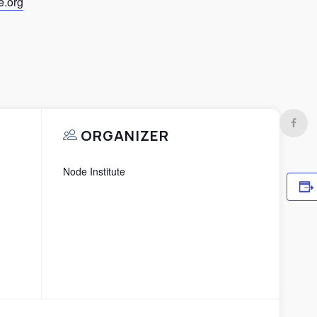
e.org
ORGANIZER
Node Institute