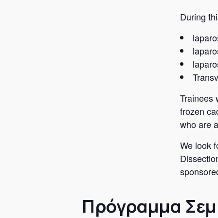
During thi
laparo
laparo
laparo
Transv
Trainees 
frozen ca
who are a
We look f
Dissectio
sponsored
Πρόγραμμα Σεμ