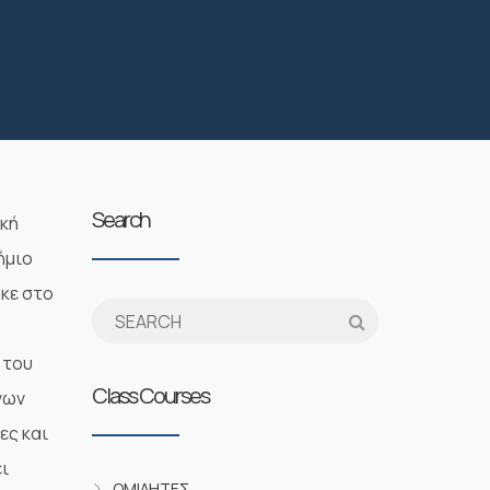
Search
ική
ήμιο
ηκε στο
 του
Class Courses
νων
ες και
ει
ΟΜΙΛΗΤΈΣ