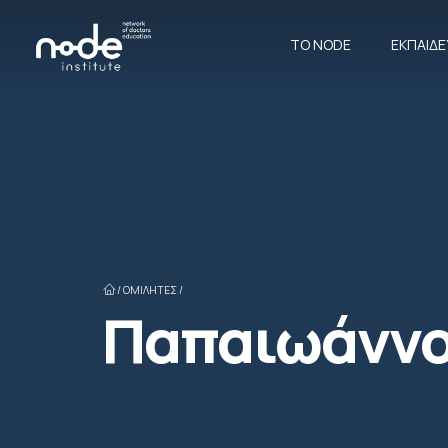
ΤΟ NODE
ΕΚΠΑΙΔ
/
ΟΜΙΛΗΤΈΣ /
Παπαιωάννο