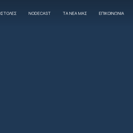
ΠΟΣΤΟΛΈΣ
NODECAST
ΤΑ ΝΈΑ ΜΑΣ
ΕΠΙΚΟΙΝΩΝΊΑ
CLOSE