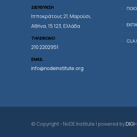
ΔΙΕΥΘΥΝΣΗ
ΠΟΙΟ
Iπποκράτους 21, Μαρούσι,
ΕΚΠΑ
Αθήνα, 15 123, Ελλάδα
ΤΗΛΕΦΩΝΟ
C.LA
210 2202951
EMAIL
info@nodeinstitute.org
© Copyright - NoDE Institute | powered by
DIGI