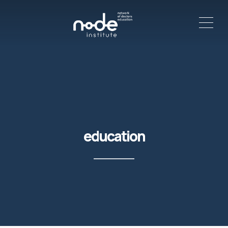
ME
education
C