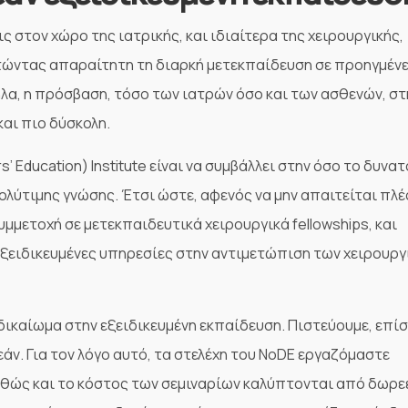
ις στον χώρο της ιατρικής, και ιδιαίτερα της χειρουργικής,
τώντας απαραίτητη τη διαρκή μετεκπαίδευση σε προηγμέν
λα, η πρόσβαση, τόσο των ιατρών όσο και των ασθενών, στ
και πιο δύσκολη.
’ Education) Institute είναι να συμβάλλει στην όσο το δυνατ
ολύτιμης γνώσης. Έτσι ώστε, αφενός να μην απαιτείται πλέ
μμετοχή σε μετεκπαιδευτικά χειρουργικά fellowships, και
εξειδικευμένες υπηρεσίες στην αντιμετώπιση των χειρουργ
 δικαίωμα στην εξειδικευμένη εκπαίδευση. Πιστεύουμε, επίσ
άν. Για τον λόγο αυτό, τα στελέχη του NoDE εργαζόμαστε
αθώς και το κόστος των σεμιναρίων καλύπτονται από δωρε