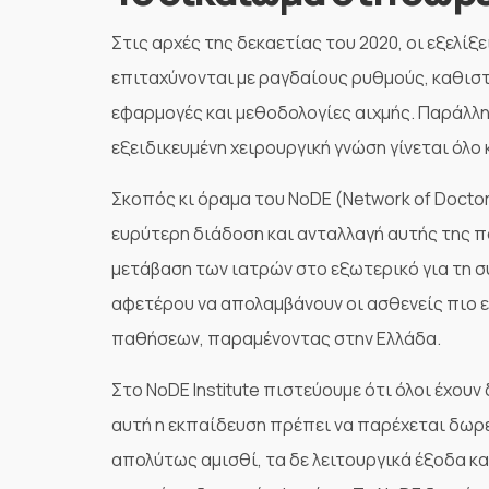
Στις αρχές της δεκαετίας του 2020, οι εξελίξε
επιταχύνονται με ραγδαίους ρυθμούς, καθισ
εφαρμογές και μεθοδολογίες αιχμής. Παράλλη
εξειδικευμένη χειρουργική γνώση γίνεται όλο 
Σκοπός κι όραμα του NoDE (Network of Doctors
ευρύτερη διάδοση και ανταλλαγή αυτής της π
μετάβαση των ιατρών στο εξωτερικό για τη συ
αφετέρου να απολαμβάνουν οι ασθενείς πιο 
παθήσεων, παραμένοντας στην Ελλάδα.
Στο NoDE Institute πιστεύουμε ότι όλοι έχουν
αυτή η εκπαίδευση πρέπει να παρέχεται δωρε
απολύτως αμισθί, τα δε λειτουργικά έξοδα κ