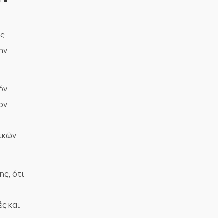
ες
ην
όν
ον
ικών
ης, ότι
ές και