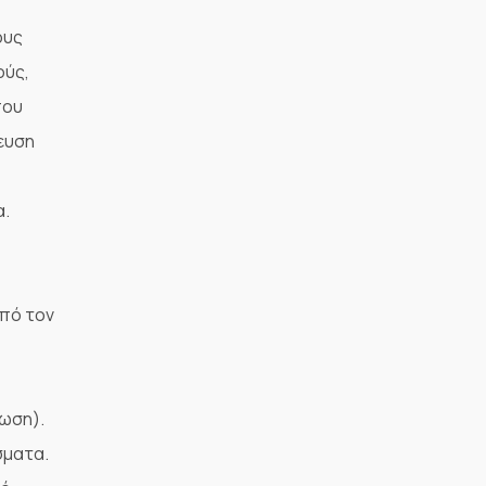
ους
ούς,
που
ευση
α.
από τον
ρωση).
σματα.