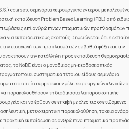
LA.S.S.) courses, σεμινάρια χειρουργικής εντέρου με καλεσμέν
αστική εκπαίδευση Problem Based Learning (PBL) από ειδικ
 σε επεμβάσεις επί ανθρώπινων πτωματικών προπλασμάτων 
να για εκπαιδευτικούς σκοπούς. Σημειώνεται ότι η εκπαίδ
ι την εισαγωγή των προπλασμάτων σε βαθιά ψύξη και την
υ ανακτήσουν την κατάλληλη προς εκπαίδευση θερμοκρασί
ατος, το NoDE είναι ο μοναδικός μη-κερδοσκοπικός
πραγματοποιεί συστηματικά τέτοιου είδους σεμινάρια.
όγραμμα στο οποίο συμμετέχουν μέλη χειρουργικών κλινικών 
ου να παρακολουθήσουν τη διαδικασία λαπαροσκοπικής
ρουργείο και να έρθουν σε επαφή με όλες τις σχετιζόμενες
 νοσηλευτική, μετεγχειρητική παρακολούθηση, ταχεία ανάρ
 με πρακτική εκπαίδευση σε ανθρώπινα πτωματικά προπλά