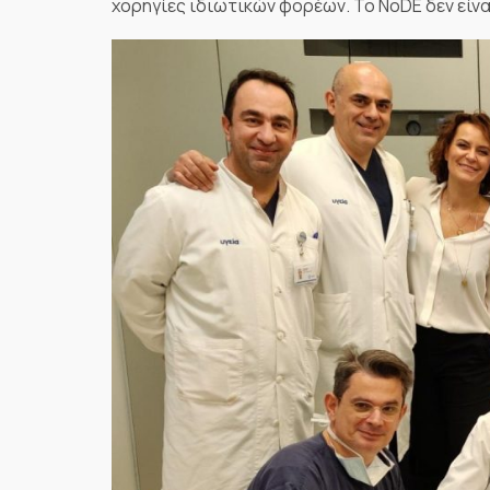
χορηγίες ιδιωτικών φορέων. Το NoDE δεν είνα