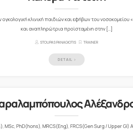
ν ογκολογική κλινική παιδιών και εφήβων του νοσοκομείου
και αναπληρώτρια προϊσταμένη στην […]
STOUPAS PANAGIOTIS
TRAINER
DETAIL
αραλαμπόπουλος Αλέξανδρ
, MSc, PhD(hons), MRCS(Eng), FRCS(Gen Surg / Upper GI) As