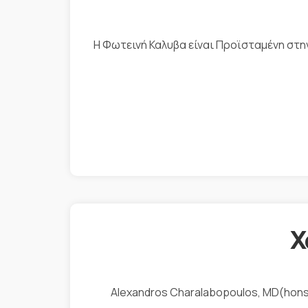
Η Φωτεινή Καλυβα είναι Προϊσταμένη στη
Χ
Alexandros Charalabopoulos, MD(hons)