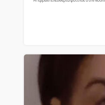
Η Γεβρέκη Ελευθερία φοίτησε στην Νοση