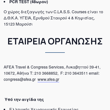
PCR TEST (48ωρου)
Ο χώρος διεξαγωγής των
C
.
LA
.
S
.
S
.
Courses
είναι το
Δ.Θ.Κ.Α. ΥΓΕΙΑ, Ερυθρού Σταυρού 4 & Κηφισίας,
15123 Μαρούσι
ΕΤΑΙΡΕΙΑ ΟΡΓΑΝΩΣΗΣ
AFEA Travel & Congress Services, Λυκαβηττού 39-41,
10672, Αθήνα Τ: 210 3668852, F: 210 3643511 email:
congress@afea.gr
www.afea.gr
Υπό την αιγίδα
της
Ελληνικής Χειρουργικής Εταιρείας