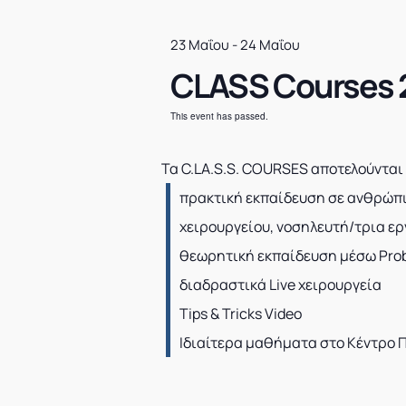
23 Μαΐου
-
24 Μαΐου
CLASS Courses 2
This event has passed.
Τα C.LA.S.S. COURSES αποτελούνται
πρακτική εκπαίδευση σε ανθρώπι
χειρουργείου, νοσηλευτή/τρια ερ
θεωρητική εκπαίδευση μέσω Prob
διαδραστικά Live χειρουργεία
Τips & Tricks Video
Ιδιαίτερα μαθήματα στο Κέντρο Π