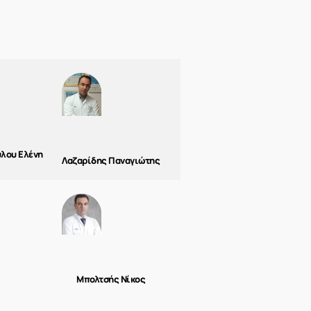
λου Ελένη
Λαζαρίδης Παναγιώτης
Μπολτσής Νίκος