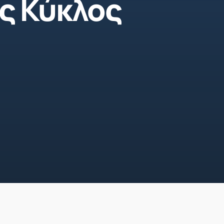
ος Κύκλος