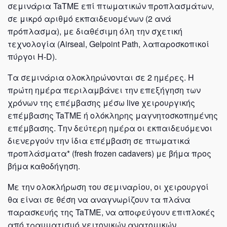
σεμινάρια TaTME επί πτωματικών προπλασμάτων,
σε μικρό αριθμό εκπαιδευομένων (2 ανά
πρόπλασμα), με διαθέσιμη όλη την σχετική
τεχνολογία (Airseal, Gelpoint Path, λαπαροσκοπικοί
πύργοι H-D).
Τα σεμινάρια ολοκληρώνονται σε 2 ημέρες. Η
πρώτη ημέρα περιλαμβάνει την επεξήγηση των
χρόνων της επέμβασης μέσω live χειρουργικής
επέμβασης TaTME ή ολόκληρης μαγνητοσκοπημένης
επέμβασης. Την δεύτερη ημέρα οι εκπαιδευόμενοι
διενεργούν την ίδια επέμβαση σε πτωματικά
προπλάσματα* (fresh frozen cadavers) με βήμα προς
βήμα καθοδήγηση.
Με την ολοκλήρωση του σεμιναρίου, οι χειρουργοί
θα είναι σε θέση να αναγνωρίζουν τα πλάνα
παρασκευής της TaTME, να αποφεύγουν επιπλοκές
από τραυματισμό γειτονικών ανατομικών